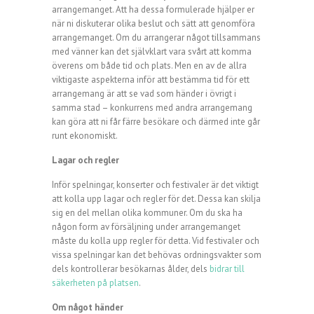
arrangemanget. Att ha dessa formulerade hjälper er
när ni diskuterar olika beslut och sätt att genomföra
arrangemanget. Om du arrangerar något tillsammans
med vänner kan det självklart vara svårt att komma
överens om både tid och plats. Men en av de allra
viktigaste aspekterna inför att bestämma tid för ett
arrangemang är att se vad som händer i övrigt i
samma stad – konkurrens med andra arrangemang
kan göra att ni får färre besökare och därmed inte går
runt ekonomiskt.
Lagar och regler
Inför spelningar, konserter och festivaler är det viktigt
att kolla upp lagar och regler för det. Dessa kan skilja
sig en del mellan olika kommuner. Om du ska ha
någon form av försäljning under arrangemanget
måste du kolla upp regler för detta. Vid festivaler och
vissa spelningar kan det behövas ordningsvakter som
dels kontrollerar besökarnas ålder, dels
bidrar till
säkerheten på platsen
.
Om något händer