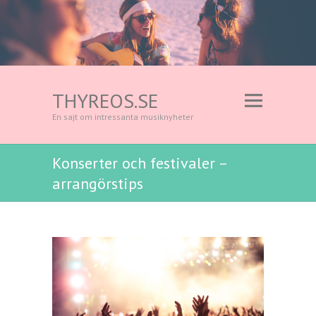
THYREOS.SE
En sajt om intressanta musiknyheter
Konserter och festivaler –
arrangörstips